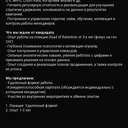
LTV, ARPU, Churn Rate, когортный анализ и др;
- Готовить регулярную отчетность и рекомендации для улучшения
стратегии удержания, основываясь на данных и результатах
кампаний;
- Построение и управление отделом: найм, обучение, мотивация и
контроль работы менеджеров.
Что мы ждем от кандидата:
- Опыт работы на позиции Head of Retention от 3-х лет (фокус на гео
СНГ).
- Глубокое понимание психологии и мотивации игроков;
- Опыт построения и управления командой;
- Сильные аналитические навыки, умение работать с цифрами и
принимать решения на основе данных;
- Опыт создания и реализации планов продвижения, а также контроля
их успеха.
Мы предлагаем:
- Удалённый формат работы;
- Конкурентоспособная зарплата (обсуждается индивидуально с
успешным кандидатом);
- Участие во внутренних мероприятиях и обмене опытом.
1. Локация: Удаленный формат
2. Опыт: 1-3 лет