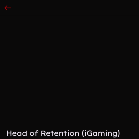
Head of Retention (iGaming)