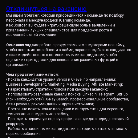
Откликнуться на вакансию
Мы ищем
Sourcer
, который присоединится к команде по подбору
персонала к международной iGaming команде.
Как Sourcer, вы будете играть решающую роль в выявлении и
привлечении лучших специалистов для поддержки роста и
инноваций нашей компании.
Основная задача:
работа с рекрутерами и менеджерами по найму,
чтобы понять их потребности в найме, заранее подбирать кандидатов
и взаимодействовать с потенциальными кандидатами, чтобы
оценить их пригодность для выполнения различных функций в
организации.
Чем предстоит заниматься:
- Искать кандидатов уровня Senior и C-level по направлениям:
Business Development, Marketing, Media Buying, Affiliate Marketing;
- Разрабатывать стратегии поиска под каждую вакансию;
- Использовать различные каналы поиска: LinkedIn, Telegram, GitHub
(при необходимости), X-Ray Search, профессиональные сообщества,
базы резюме, рекомендации и другие источники;
- Постоянно искать новые площадки и инструменты для сорсинга,
тестировать и внедрять их в работу;
- Проводить первичную оценку профиля кандидата перед передачей
рекрутеру;
- Работать с пассивными кандидатами: находить контакты и писать
первые сообщения;