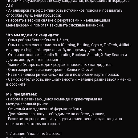
- Вести и актуализировать базу кандидатов, поддерживать порядок в
ATS;
- Анализировать эффективность источников поиска и предлагать
способы улучшения процесса;
- Работать в тесной связке с рекрутерами и нанимающими
менеджерами, помогая закрывать сложные вакансии.
Что мы ждем от кандидата:
- Опыт работы Sourcer'ом от 1,5 лет;
- Опыт поиска специалистов в iGaming, Betting, Crypto, FinTech, Affiliate
или других high-risk вертикалях будет преимуществом;
- Отличное знание LinkedIn Recruiter, Boolean Search, X-Ray Search и
других инструментов сорсинга;
- Умение быстро находить редких и пассивных кандидатов;
- Опыт закрытия вакансий уровня Senior и C-level;
- Навык анализа рынка кандидатов и подготовки карты поиска;
- Самостоятельность, инициативность и желание развиваться именно
в сорсинге.
Мы предлагаем:
- Работа в развивающейся команде с ориентирами на
международный рынок;
- Офисный или удаленный формат работы;
- Достойную зарплату — обсудим ее на собеседовании;
- Развитая корпоративная культура и качественная адаптация на
период испытательного срока.
1. Локация: Удаленный формат